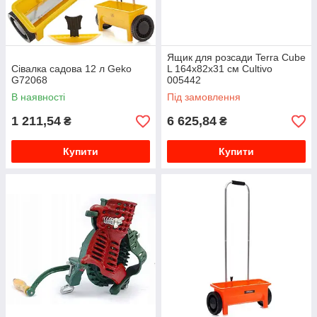
Ящик для розсади Terra Cube
Сівалка садова 12 л Geko
L 164x82x31 см Cultivo
G72068
005442
В наявності
Під замовлення
1 211,54
6 625,84
₴
₴
Купити
Купити