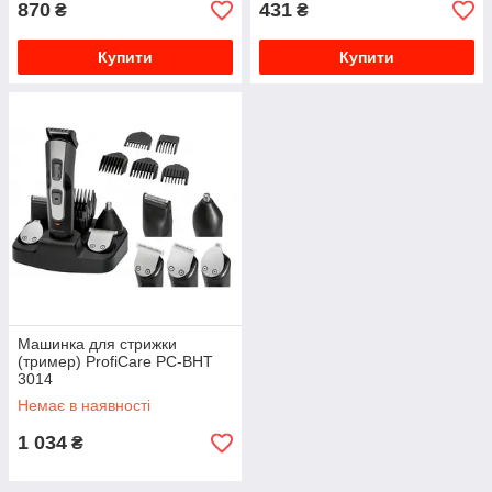
870
431
₴
₴
Купити
Купити
Машинка для стрижки
(тример) ProfiCare PC-BHT
3014
Немає в наявності
1 034
₴