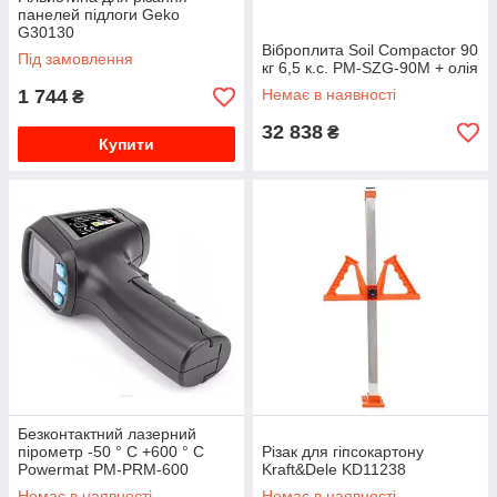
панелей підлоги Geko
G30130
Віброплита Soil Compactor 90
Під замовлення
кг 6,5 к.с. PM-SZG-90M + олія
1 744
Немає в наявності
₴
32 838
₴
Купити
Безконтактний лазерний
пірометр -50 ° С +600 ° С
Різак для гіпсокартону
Powermat PM-PRM-600
Kraft&Dele KD11238
Немає в наявності
Немає в наявності