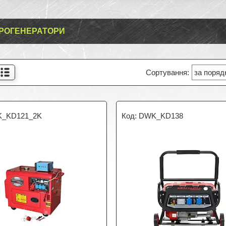
РОГЕНЕРАТОРИ
_KD121_2K
DWK_KD138