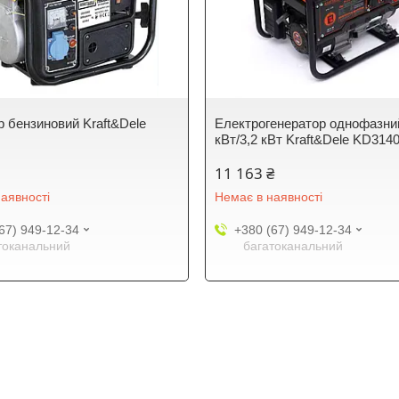
р бензиновий Kraft&Dele
Електрогенератор однофазни
кВт/3,2 кВт Kraft&Dele KD314
11 163 ₴
аявності
Немає в наявності
67) 949-12-34
+380 (67) 949-12-34
токанальний
багатоканальний