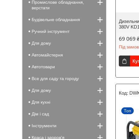
Промислове обладнання,
верстати
Будівельне обладнання
Дизельни
380V KD1
Ручний інструмент
69 069 
Для дому
Під замо
Автомайстерня
Ку
Автотовари
Все для саду та городу
Для дому
DWK
Для кухні
Топ
Дім і сад
Інструменти
Краса і здоров'я