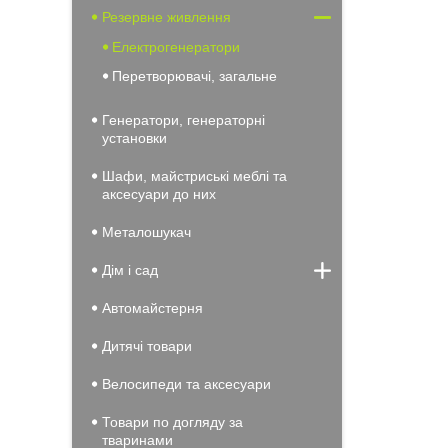
Резервне живлення
Електрогенератори
Перетворювачі, загальне
Генератори, генераторні
установки
Шафи, майстриські меблі та
аксесуари до них
Металошукач
Дім і сад
Автомайстерня
Дитячі товари
Велосипеди та аксесуари
Товари по догляду за
тваринами