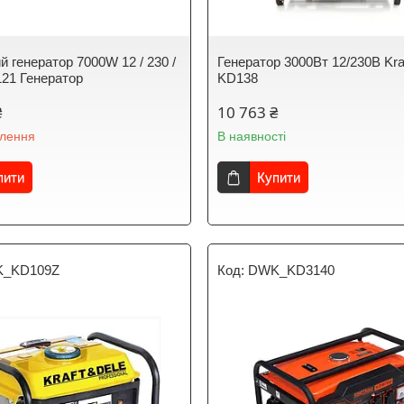
й генератор 7000W 12 / 230 /
Генератор 3000Вт 12/230В Kra
21 Генератор
KD138
₴
10 763 ₴
влення
В наявності
пити
Купити
_KD109Z
DWK_KD3140