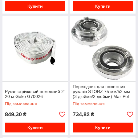
Купити
Купити
Перехідник для пожежних
Рукав стрічковий пожежний 2"
рукавів STORZ 75 мм/52 мм
20 м Geko G70026
(3 дюйми/2 дюйми) Mar-Pol
M85340
Під замовлення
Під замовлення
849,30
734,82
₴
₴
Купити
Купити