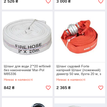
2 526
3 000
₴
₴
Шланг для води 2"*20 м/білий
Шланг садовий Forte
без наконечників/ Mar-Pol
напірний Шланг (пожежний)
M85336
діаметр 50 мм, бухта 20 м, з
гайками (29851)
Немає в наявності
Немає в наявності
842
2 365
₴
₴