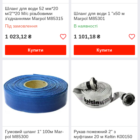
Шланг для води 52 мм*20
м/2"*20 М/с різьбовими
Шланг для води 1 "x50 м
з'єднаннями Marpol M85315
Marpol M85301
Під замовлення
В наявності
1 023,12
1 101,18
₴
₴
Купити
Купити
Гумовий шланг 1" 100м Mar-
Рукав пожежний 2" з
pol M85300
муфтами 20 м Keltin K00150