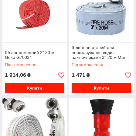
Шланг пожежний для
Шланг пожежний 2" 30 м
перекачування води з
Geko G70034
накінечниками 3'' 20 м Mar-
Pol M85328
Під замовлення
Під замовлення
1 914,06
1 471
₴
₴
Купити
Купити