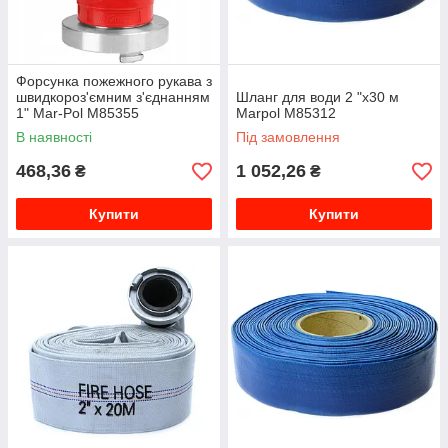
Форсунка пожежного рукава з
швидкороз'ємним з'єднанням
Шланг для води 2 "x30 м
1" Mar-Pol M85355
Marpol M85312
В наявності
Під замовлення
468,36
1 052,26
₴
₴
Купити
Купити