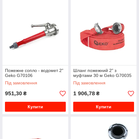
Пожежне сопло - водомет 2"
Шланг пожежний 2" з
Geko G70106
муфтами 30 м Geko G70035
Під замовлення
Під замовлення
951,30
1 906,78
₴
₴
Купити
Купити