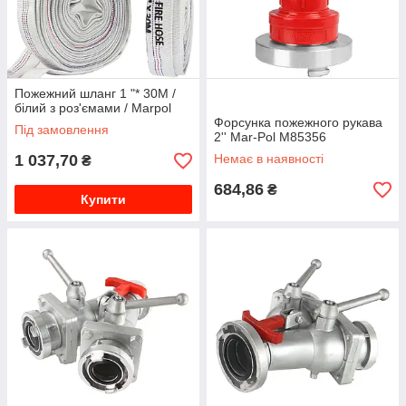
Пожежний шланг 1 "* 30М /
білий з роз'ємами / Marpol
Форсунка пожежного рукава
Під замовлення
2'' Mar-Pol M85356
1 037,70
Немає в наявності
₴
684,86
₴
Купити