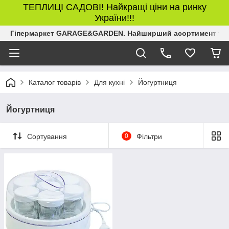
ТЕПЛИЦІ САДОВІ! Найкращі ціни на ринку
України!!!
Гіпермаркет GARAGE&GARDEN. Найширший асортимент товар
Каталог товарів
Для кухні
Йогуртниця
Йогуртниця
Сортування
0
Фільтри