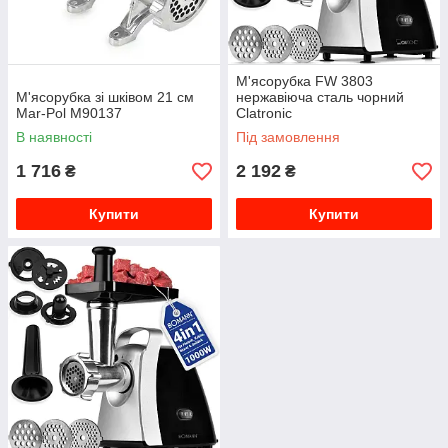
М'ясорубка FW 3803
М'ясорубка зі шківом 21 см
нержавіюча сталь чорний
Mar-Pol M90137
Clatronic
В наявності
Під замовлення
1 716
2 192
₴
₴
Купити
Купити