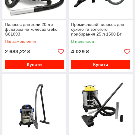
Пилосос для золи 20 л з
Промисловий пилосос для
фільтром на колесах Geko
сухого та вологого
G81093
прибирання 25 л 1500 Вт
Geko G81098
Під замовлення
В наявності
2 683,22
4 029
₴
₴
Купити
Купити