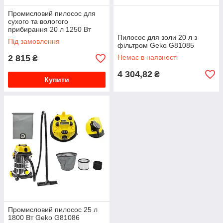
Промисловий пилосос для
сухого та вологого
прибирання 20 л 1250 Вт
Geko G81097
Пилосос для золи 20 л з
Під замовлення
фільтром Geko G81085
2 815
Немає в наявності
₴
4 304,82
₴
Купити
Промисловий пилосос 25 л
1800 Вт Geko G81086