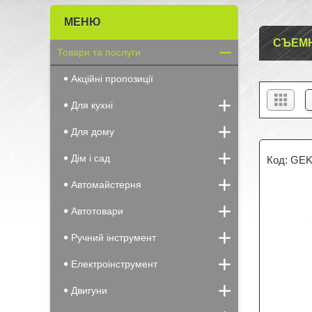
СЪЕМ
Товари та послуги
Акційні пропозиції
Для кухні
Для дому
Дім і сад
GEK
Автомайстерня
Автотовари
Ручний інструмент
Електроінструмент
Двигуни