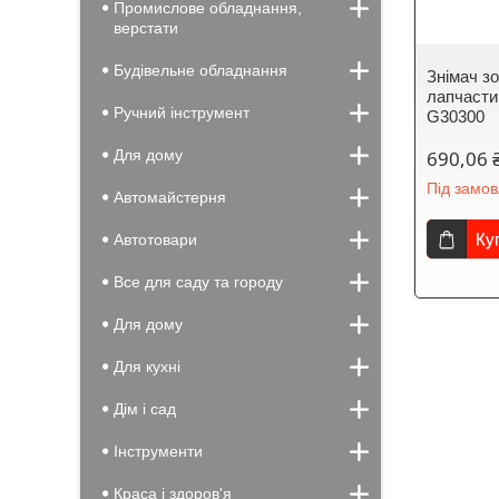
Промислове обладнання,
верстати
Будівельне обладнання
Знімач зо
лапчасти
Ручний інструмент
G30300
Для дому
690,06 
Під замо
Автомайстерня
Ку
Автотовари
Все для саду та городу
Для дому
Для кухні
Дім і сад
Інструменти
Краса і здоров'я