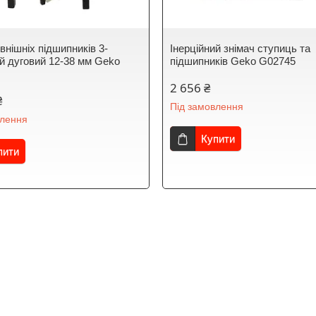
внішніх підшипників 3-
Інерційний знімач ступиць та
й дуговий 12-38 мм Geko
підшипників Geko G02745
2 656 ₴
₴
Під замовлення
влення
Купити
пити