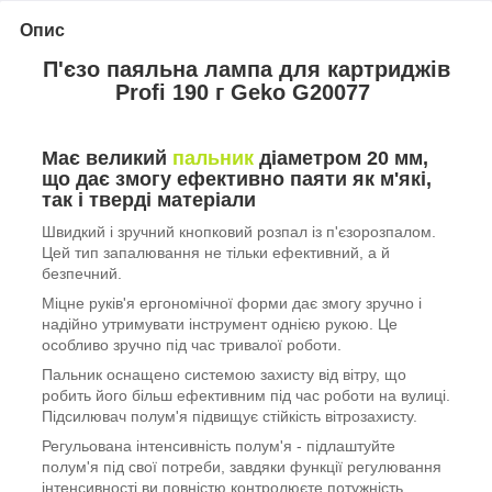
Опис
П'єзо паяльна лампа для картриджів
Profi 190 г Geko G20077
Має великий
пальник
діаметром 20 мм,
що дає змогу ефективно паяти як м'які,
так і тверді матеріали
Швидкий і зручний кнопковий розпал із п'єзорозпалом.
Цей тип запалювання не тільки ефективний, а й
безпечний.
Міцне руків'я ергономічної форми дає змогу зручно і
надійно утримувати інструмент однією рукою. Це
особливо зручно під час тривалої роботи.
Пальник оснащено системою захисту від вітру, що
робить його більш ефективним під час роботи на вулиці.
Підсилювач полум'я підвищує стійкість вітрозахисту.
Регульована інтенсивність полум'я - підлаштуйте
полум'я під свої потреби, завдяки функції регулювання
інтенсивності ви повністю контролюєте потужність