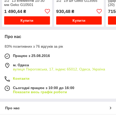
1/2" 13 елементів 10-30
1/2" 19 шт Geko G13565
удар
мм Geko G10501
(20)
1 490,44
930,48
715
₴
₴
Купити
Купити
Про нас
83% позитивних з 76 відгуків за рік
Працює з 25.08.2016
м. Одеса
вулиця Пироговська, 17, індекс 65012, Одеса, Україна
Контакти
Сьогодні працює з 10:00 до 16:00
Показати весь графік роботи
Про нас