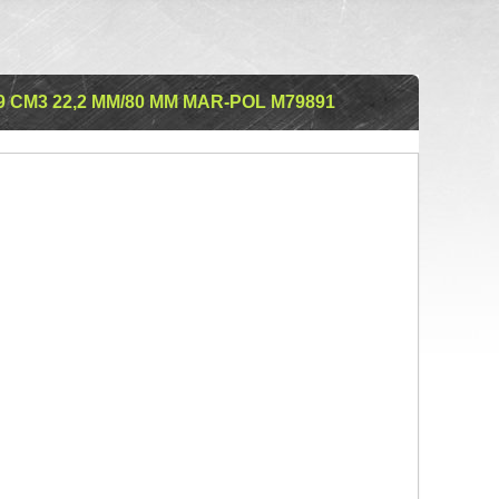
 СМ3 22,2 ММ/80 ММ MAR-POL M79891